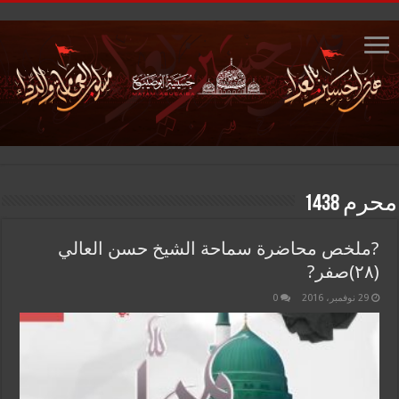
محرم 1438
?ملخص محاضرة سماحة الشيخ حسن العالي
(٢٨)صفر?
29 نوفمبر، 2016
0