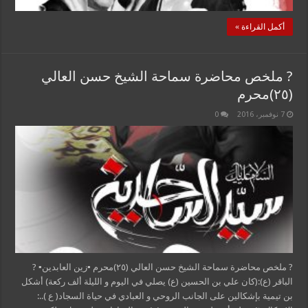
أكمل القراءة »
? ملخص محاضرة سماحة الشيخ حسن العالي
(٢٥)محرم
7 نوفمبر، 2016
0
? ملخص محاضرة سماحة الشيخ حسن العالي (٢٥)محرم ▪زين العابدين▪ ?
الباقر (ع):(كان علي بن الحسين (ع) يصلي في اليوم و الليلة ألف ركعة) أشكل
بن تيمية بإشكالين على الجانب الروحي و العبادي في حياة السجاد( ع )..: