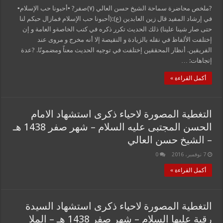
?ملخص محاضرة سماحة الشيخ حسن العالي (٧)صفر? ▪أحبونا حب الإسلام▪
في إرشاد المفيد قال زين العابدين (ع):(أحبونا حب الإسلام فمازال حبكم لنا
حتى صار شينا علينا) ذلك الحديث تكرر ذكره في كتب الخاصةو العامة و إن
إختلفت الألفاظ في نقله بالزيادة و النقيصة إلا أنه مخرج و مروى عند
الفريقين. أنظار المحققين إختلفت في توجيه الحديث معناً ومضمونًا. ?عدة
إتجاهات: …
أكمل القراءة »
التغطية المصورة لاحياء ذكرى استشهاد الامام
الحسن المجتبى عليه السلام – شهر صفر 1438 هـ
– الشيخ حسن العالي
7 نوفمبر، 2016
0
أكمل القراءة »
التغطية المصورة لاحياء ذكرى استشهاد السيدة
رقية عليها السلام – شهر صفر 1438 هـ – الملا