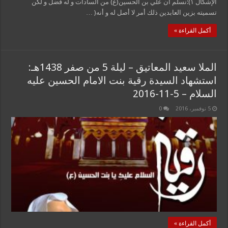
الإشكال ١):نسلم أن علي بن الحسين(ع) من السادات و له فضل و لكن
تسميته بزين العابدين ذلك أمر لا أصل له و أنه( …
أكمل القراءة »
الملا سعيد المعاتيق – ليلة 5 من صفر 1438هـ:
استشهاد السيدة رقية بنت الامام الحسين عليه
السلام – 5-11-2016
5 نوفمبر، 2016
0
أكمل القراءة »