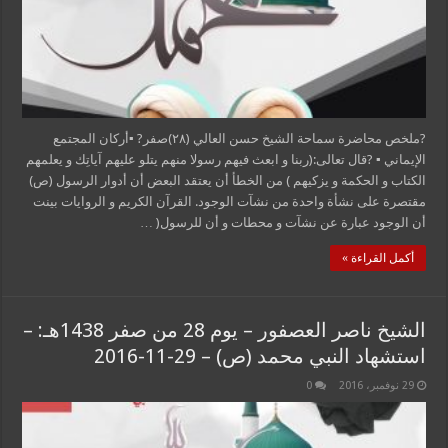
?ملخص محاضرة سماحة الشيخ حسن العالي (٢٨)صفر? ▪أركان المجتمع
الإيماني ▪ ?قال تعالى:(ربنا و ابعث فيهم رسولا منهم يتلو عليهم آياتِك و يعلمهم
الكتاب و الحكمة و يزكيهم ) من الخطأ أن يعتقد البعض أن أدوار الرسول (ص)
مقتصرة على نشأة واحدة من نشآت الوجود. القرآن الكريم و الروايات بينت
أن الوجود عبارة عن نشآت و محطات و أن للرسول( …
أكمل القراءة »
الشيخ ناصر العصفور – يوم 28 من صفر 1438هـ: –
استشهاد النبي محمد (ص) – 29-11-2016
29 نوفمبر، 2016
0