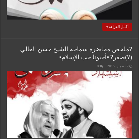
أكمل القراءة »
?ملخص محاضرة سماحة الشيخ حسن العالي
(٧)صفر? ▪أحبونا حب الإسلام▪
7 نوفمبر، 2016
0